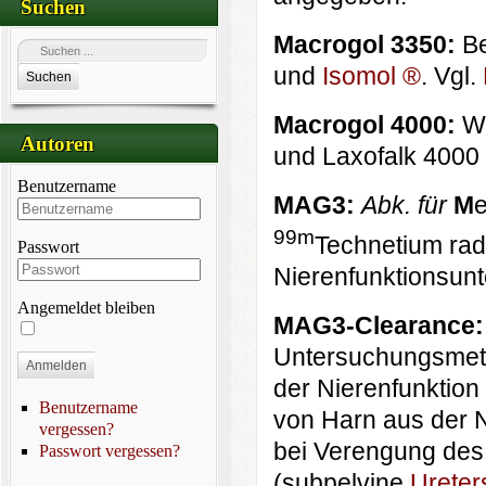
Suchen
Macrogol 3350:
Be
und
Isomol ®
. Vgl.
Suchen
Macrogol 4000:
Wi
Autoren
und Laxofalk 4000
Benutzername
MAG3:
Abk. für
M
e
99m
Technetium radi
Passwort
Nierenfunktions­un
Angemeldet bleiben
MAG3-Clearance
Untersuchungsmeth
Anmelden
der Nierenfunktion 
Benutzername
von Harn aus der N
vergessen?
bei Verengung des
Passwort vergessen?
(subpelvine
Ureter