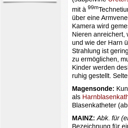
99m
mit à
Technetiu
über eine Armvene i
Kamera wird gemes
Nieren anreichert,
und wie der Harn üb
Strahlung ist geri
zu ermöglichen, mus
Kinder werden des
ruhig gestellt. Sel
Magensonde:
Kun
als
Harnblasenkath
Blasenkatheter (ab
MAINZ:
Abk. für
(e
Bezeichnung für e