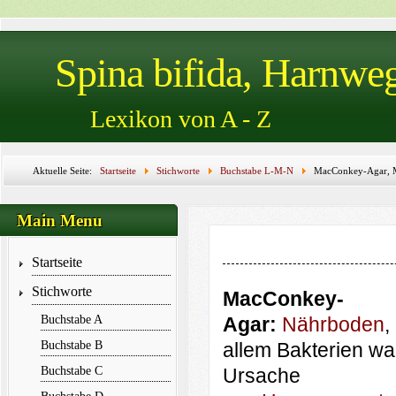
Spina bifida, Harnwe
Lexikon von A - Z
Aktuelle Seite:
Startseite
Stichworte
Buchstabe L-M-N
MacConkey-Agar, M
MAG3, MAG3-Clearance, Magensonde, MAINZ, MAINZ-Augmentation, MAINZ-Pouch, 
Main Menu
Startseite
Stichworte
MacConkey-
Buchstabe A
Agar:
Nährboden
,
Buchstabe B
allem Bakterien wa
Buchstabe C
Ursache