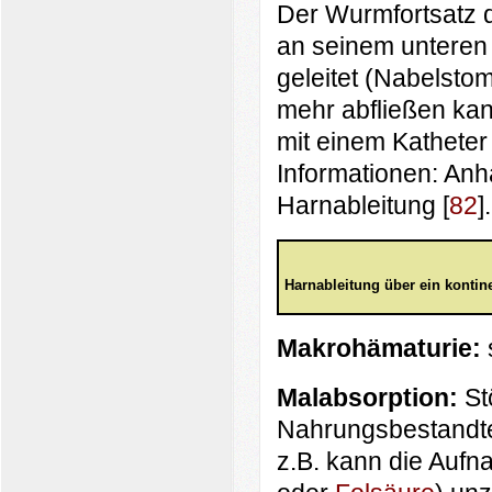
Der Wurmfortsatz d
an seinem unteren
geleitet (Nabelsto
mehr abfließen ka
mit einem Katheter
Informationen: An
Harnableitung [
82
].
Harnableitung über ein konti
Makrohämaturie:
Malabsorption:
St
Nahrungsbestandte
z.B. kann die Auf