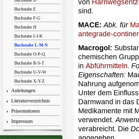
Buchstabe D
von
Harnwegsentz
Buchstabe E
sind.
Buchstabe F-G
MACE:
Abk. für
Ma
Buchstabe H
antegrade-contin
Buchstabe I-J-K
Buchstabe L-M-N
Macrogol:
Substan
Buchstabe O-P-Q
chemischen Grup
Buchstabe R-S-T
in
Abführmitteln
.
Fo
Buchstabe U-V-W
Eigenschaften:
Mac
Buchstabe X-Y-Z
Nahrung aufgenomm
Anleitungen
Unter dem Einfluss
Darmwand in das D
Literaturverzeichnis
Medi­kamente mit M
Präsentationen
verwendet.
Anwen
Impressum
verabreicht. Die
Do
angegeben.