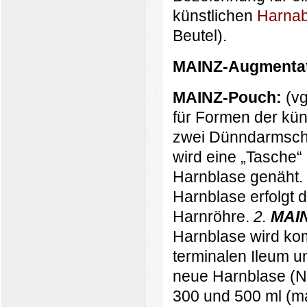
künstlichen
Harnab
Beutel).
MAINZ-Augmenta
MAINZ-Pouch:
(vg
für Formen der kün
zwei Dünndarmschl
wird eine „Tasche“ 
Harnblase genäht. 
Harnblase erfolgt 
Harnröhre.
2.
MAIN
Harnblase wird kom
terminalen Ileum 
neue Harnblase (Ne
300 und 500 ml (m