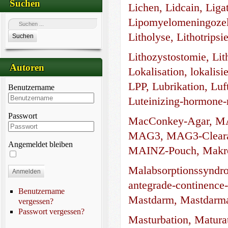
Suchen
Lichen, Lidcain, Liga
Lipomyelomeningozele
Litholyse, Lithotripsie
Suchen
Lithozystostomie, Lit
Autoren
Lokalisation, lokalisi
LPP, Lubrikation, Luf
Benutzername
Luteinizing-hormone-
Passwort
MacConkey-Agar, MA
MAG3, MAG3-Cleara
Angemeldet bleiben
MAINZ-Pouch, Makroh
Malabsorptionssyndro
Anmelden
antegrade-continenc
Benutzername
Mastdarm, Mastdarma
vergessen?
Passwort vergessen?
Masturbation, Matura