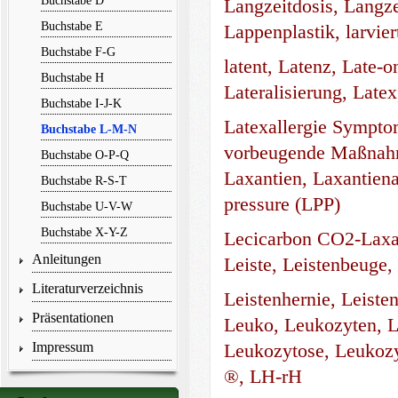
Buchstabe D
Langzeitdosis, Langz
Buchstabe E
Lappenplastik, larviert
Buchstabe F-G
latent, Latenz, Late-on
Buchstabe H
Lateralisierung, Late
Buchstabe I-J-K
Latexallergie Symptom
Buchstabe L-M-N
vorbeugende Maßnahme
Buchstabe O-P-Q
Laxantien, Laxantiena
Buchstabe R-S-T
pressure (LPP)
Buchstabe U-V-W
Buchstabe X-Y-Z
Lecicarbon CO2-Laxan
Anleitungen
Leiste, Leistenbeuge,
Literaturverzeichnis
Leistenhernie, Leiste
Präsentationen
Leuko, Leukozyten, L
Impressum
Leukozytose, Leukozyt
®, LH-rH