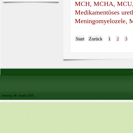
MCH, MCHA, MCU, M
Medikamentöses ureth
Meningomyelozele, M
Start
Zurück
1
2
3
Samstag, 08. August 2026