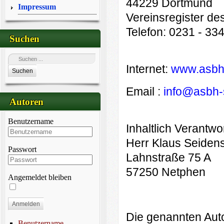
44229 Dortmund
Impressum
Vereinsregister de
Telefon: 0231 - 33
Suchen
Internet:
www.asbh-
Suchen
Email :
info@asbh-s
Autoren
Benutzername
Inhaltlich Verantw
Herr Klaus Seiden
Passwort
Lahnstraße 75 A
57250 Netphen
Angemeldet bleiben
Anmelden
Die genannten Auto
Benutzername