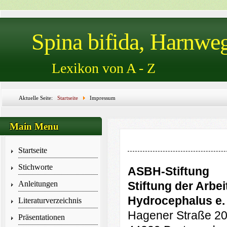
Spina bifida, Harnwe
Lexikon von A - Z
Aktuelle Seite:
Startseite
Impressum
Main Menu
Startseite
Stichworte
ASBH-Stiftung
Anleitungen
Stiftung der Arbe
Hydrocephalus e. 
Literaturverzeichnis
Hagener Straße 2
Präsentationen