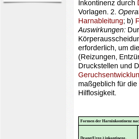
Inkontinenz durch
Vorlagen. 2.
Operat
Harnableitung
; b)
F
Auswirkungen:
Dur
Körperausscheidun
erforderlich, um di
(Reizungen, Entzü
Druckstellen und D
Geruchsentwicklu
maßgeblich für die
Hilflosigkeit.
Formen der Harninkontinenz nac
Drang(Urge-) inkontinenz,