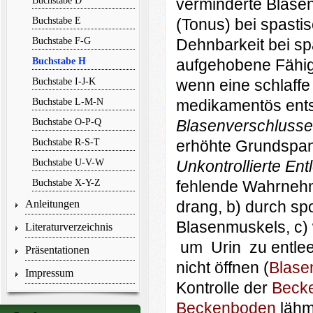
Buchstabe D
verminderte Blase
Buchstabe E
(Tonus) bei spasti
Buchstabe F-G
Dehnbarkeit bei sp
Buchstabe H
aufgehobene Fähig
Buchstabe I-J-K
wenn eine schlaffe
Buchstabe L-M-N
medikamentös ents
Buchstabe O-P-Q
Blasenverschlusse
Buchstabe R-S-T
erhöhte Grundspa
Buchstabe U-V-W
Unkontrollierte En
Buchstabe X-Y-Z
fehlende Wahrnehm
Anleitungen
drang, b) durch spo
Blasenmuskels, c)
Literaturverzeichnis
um Urin zu entlee
Präsentationen
nicht öffnen (
Blase
Impressum
Kontrolle der
Beck
Beckenboden
lähm