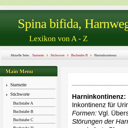
Spina bifida, Harnwe
Lexikon von A - Z
Aktuelle Seite:
Startseite
Stichworte
Buchstabe H
Harninkontinenz
Main Menu
Startseite
Stichworte
Harninkontinenz:
Buchstabe A
Inkontinenz für Urin
Buchstabe B
Formen:
Vgl. Übers
Buchstabe C
Störungen der Ha