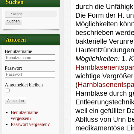
Suchen
durch die Unfähigk
Die Form der H. un
Suchen
Möglichkeiten kön
beschrieben werd
Autoren
bakterielle Verunr
Hautentzündungen
Benutzername
Möglichkeiten:
1.
K
Harnblasenentspa
Passwort
wichtige Vergrößer
(
Harnblasenentsp
Angemeldet bleiben
Harnblase durch g
Entleerungstechni
Anmelden
weil ein gefüllter
Benutzername
Abfluss von Urin 
vergessen?
Passwort vergessen?
medikamentöse Ein