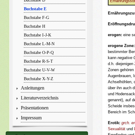
Buchstabe D
Ernährungsson
Buchstabe E
Ernährungszu
Buchstabe F-G
Eröffnungsdr
Buchstabe H
erogen:
eine s
Buchstabe I-J-K
Buchstabe L-M-N
erogene Zone
bestimmter Ber
Buchstabe O-P-Q
kann
negative 
Buchstabe R-S-T
d.h. diejenigen
Zonen gehören 
Buchstabe U-V-W
Augenbrauen, In
Buchstabe X-Y-Z
Achselhöhlen, 
Anleitungen
über ihn auch d
und Hodensack;
Literaturverzeichnis
genannt), auf 
Scheide insbes
Präsentationen
Bereich im Sch
Impressum
Erotik:
grch.
e
Sexualität
und
Empfinden und 