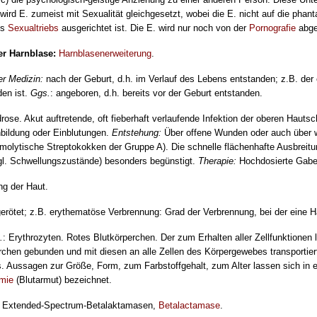
 wird E. zumeist mit Sexualität gleichgesetzt, wobei die E. nicht auf die phan
es
Sexualtriebs
aus­gerichtet ist. Die E. wird nur noch von der
Pornografie
abge
er Harnblase:
Harnblasenerweiterung
.
er Medizin:
nach der Geburt, d.h. im Verlauf des Lebens entstanden; z.B. der
den ist.
Ggs.
: angeboren, d.h. bereits vor der Geburt entstanden.
ose. Akut auftretende, oft fieberhaft verlaufende Infektion der oberen Hauts
nbildung oder Einblutungen.
Entstehung:
Über offene Wunden oder auch über w
molytische Streptokokken der Gruppe A). Die schnelle flächenhafte Ausbreitu
. Schwellungszustände) besonders begünstigt.
Therapie:
Hochdosierte Gabe 
ng der Haut.
erötet; z.B. erythematöse Verbrennung: Grad der Verbrennung, bei der eine H
.
: Erythrozyten. Rotes Blutkörperchen. Der zum Erhalten aller Zellfunktionen 
rchen gebunden und mit diesen an alle Zellen des Körpergewebes transportiert
s. Aussagen zur Größe, Form, zum Farbstoffgehalt, zum Alter lassen sich in e
mie
(Blutarmut) bezeichnet.
r
Extended-Spectrum-Beta­laktamasen,
Betalactamase
.