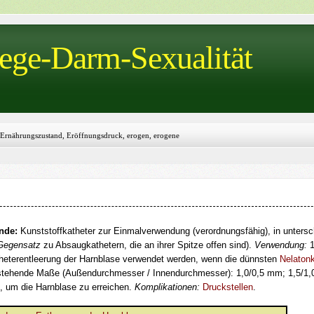
wege-Darm-Sexualität
Ernährungszustand, Eröffnungsdruck, erogen, erogene
ös, Erythrozyt, ESBL, Escherischia coli
nde:
Kunststoffkatheter zur Einmalverwendung (verordnungsfähig), in untersch
Gegensatz
zu Absaugkathetern, die an ihrer Spitze offen sind).
Verwendung:
1
heterentleerung der Harnblase verwendet werden, wenn die dünnsten
Nelatonk
stehende Maße (Außendurchmesser / Innendurchmesser): 1,0/0,5 mm; 1,5/1
s, um die Harnblase zu erreichen.
Komplikationen:
Druckstellen
.