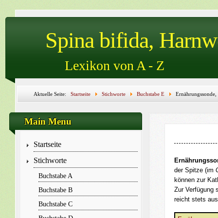
Spina bifida, Harn
Lexikon von A - Z
Aktuelle Seite:
Startseite
Stichworte
Buchstabe E
Ernährungssonde, 
Zone, Erotik, Erweiterung der Harnblase, erworben, Erysipel, Erythem, erythemat
Main Menu
Startseite
Stichworte
Ernährungsso
der Spitze (im
Buchstabe A
können zur Kat
Zur Verfügung 
Buchstabe B
reicht stets au
Buchstabe C