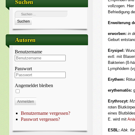
Suchen
vollzogen. Hier
Befriedigung d
Suchen
Erweiterung d
erworben:
in d
Autoren
Geburt entstan
Erysipel:
Wundr
Benutzername
evtl. mit Blase
Bakterien (ß-hä
Passwort
Lymphödem (vgl
Erythem:
Rötu
Angemeldet bleiben
erythematös:
g
Erythrozyt:
Mz
Anmelden
roten Blutkörpe
Benutzername vergessen?
eines Blutbilde
Passwort vergessen?
E. wird mit
Anä
ESBL:
Abk. fü