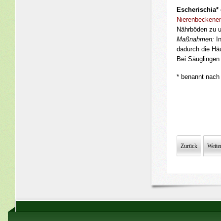
Escherischia* 
Nierenbeckene
Nährböden zu u
Maß­­­nahmen:
I
dadurch die Hä
Bei Säuglingen 
* benannt nach
Zurück
Weite