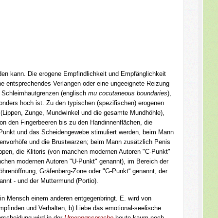
rden kann. Die erogene Empfindlichkeit und Empfänglichkeit
ne entsprechendes Verlangen oder eine ungeeignete Reizung
e Schleimhautgrenzen (englisch
mu
cocutaneous boundaries
),
onders hoch ist. Zu den typischen (spezifischen) erogenen
(Lippen, Zunge, Mundwinkel und die gesamte Mundhöhle),
von den Fingerbeeren bis zu den Handinnenflächen, die
-Punkt und das Scheidengewebe stimuliert werden, beim Mann
arzenvorhöfe und die Brustwarzen; beim Mann zusätzlich Penis
ppen, die Klitoris (von manchen modernen Autoren "C-Punkt"
nchen modernen Autoren "U-Punkt" genannt), im Bereich der
öhrenöffnung, Gräfenberg-Zone oder "G-Punkt“ genannt, der
nnt - und der Muttermund (Portio).
 ein Mensch einem anderen entgegenbringt. E. wird von
mpfinden und Verhalten, b) Liebe das emotional-seelische
rscheidung wird in der
Umgangssprache
heute kaum noch