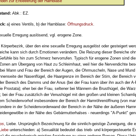
den zur Entleeerung der Harnblase
stand:
Abk.
: EZ.
uck:
a) eines Ventils, b) der Harnblase:
Öffnungsdruck
.
exuelle Erregung auslösend, vgl. erogene Zone.
:
Körperbezirk, über den eine sexuelle Erregung ausgelöst oder gesteigert we
eiche kann sich durch Emotionen verändern. Die Reizung dieser Bereiche oh
Gefühle
bis hin zum Schmerz hervorrufen. Typisch für erogene Zonen sind di
 Zonen am Übergang von Haut zu Schleimhaut, weil hier die Nervendichte bes
bei Mann und Frau der Bereich der Augen, die Ohrmuscheln, Nase und Mund 
nenseite der Nasenflügel, die Haargrenze im Bereich der Stirn, der Bereich 
der Bereich des Damms und der Anus (bei der Frau kann über ihn auch der A
ie Prostata); eher bei der Frau, seltener bei Männern die Brusthügel, die W
 bei der Frau zusätzlich der Venushügel mit den großen und kleinen Schamli
dem Scheidenvorhof insbesondere der Bereich der Harnröhrenöffnung (von ma
ondere in der Scheidenvorderwand der Bereich in der Nähe der äußeren Harnr
eidengewölbe in der Nähe des Gebärmutterhalses - neuerdings "A-Punkt" gena
ros
, Liebe. Ursprünglich Bezeichnung für die sinnlich-geistige Zuneigung, die
Liebe
unterschieden: a) Sexualität bedeutet das trieb- und körpergesteuerte E
c) die psychologisch-geistige Anziehung zu einer anderen Person. Diese Unte