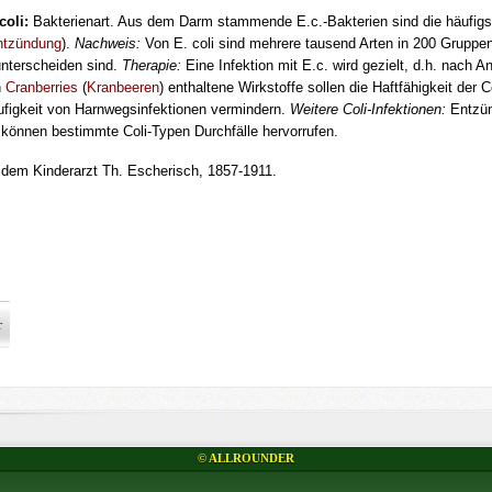
coli:
Bakterienart. Aus dem Darm stammende E.c.-Bakterien sind die häufig
ntzündung
).
Nachweis:
Von E. coli sind mehrere tausend Arten in 200 Gruppe
nterscheiden sind.
Therapie:
Eine Infektion mit E.c. wird gezielt, d.h. nach A
n
Cranberries
(
Kranbeeren
) enthaltene Wirkstoffe sollen die Haftfähigkeit der
ufigkeit von Harnwegsinfektionen vermindern.
Weitere Coli-Infektionen:
Entzün
kön­nen bestimmte Coli-Typen Durchfälle hervorrufen.
 dem Kinderarzt Th. Escherisch, 1857-1911.
r
© ALLROUNDER