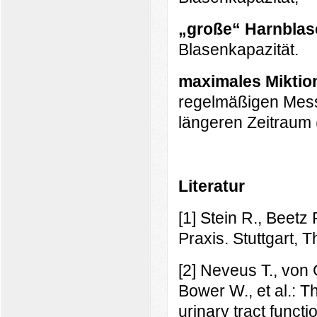
„große“ Harnblas
Blasenkapazität.
maximales Miktio
regelmäßigen Mess
längeren Zeitraum 
Literatur
[1] Stein R., Beetz 
Praxis. Stuttgart, T
[2] Neveus T., von 
Bower W., et al.: T
urinary tract funct