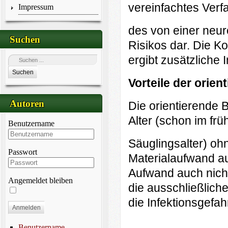
vereinfachtes Verf
Impressum
des von einer neu
Suchen
Risikos dar. Die K
ergibt zusätzliche 
Suchen
Vorteile der orie
Autoren
Die orientierende 
Alter (schon im frü
Benutzername
Säuglingsalter) oh
Passwort
Materialaufwand au
Aufwand auch nicht
Angemeldet bleiben
die ausschließlich
die Infektionsgefah
Anmelden
Benutzername