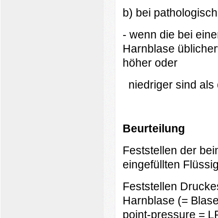
b) bei pathologisc
- wenn die bei ein
Harnblase üblicher
höher oder
niedriger sind als
B
eurteilung
Feststellen der be
eingefüllten Flüss
Feststellen Drucke
Harnblase (= Blase
point-pressure = L