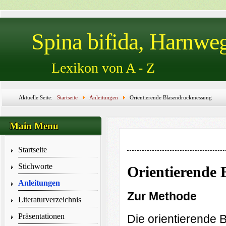
Spina bifida, Harnwe
Lexikon von A - Z
Aktuelle Seite:
Startseite
Anleitungen
Orientierende Blasendruckmessung
Main Menu
Startseite
Stichworte
Orientierende
Anleitungen
Z
u
r Methode
Literaturverzeichnis
Präsentationen
Die orientierende 