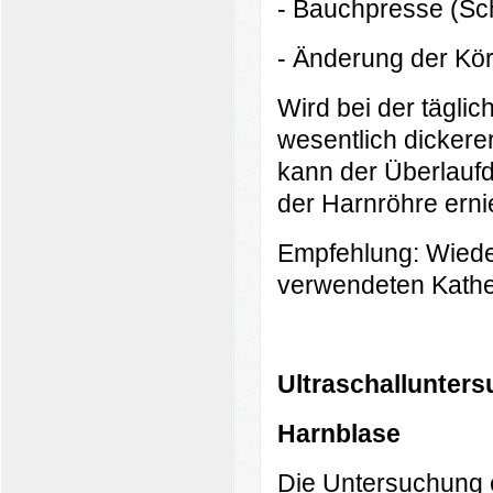
- Bauchpresse (Sc
- Änderung der Kö
Wird bei der tägli
wesentlich dickere
kann der Überlauf
der Harnröhre ernie
Empfehlung: Wiede
verwendeten Kathe
Ultraschallunter
Harnblase
Die Untersuchung er