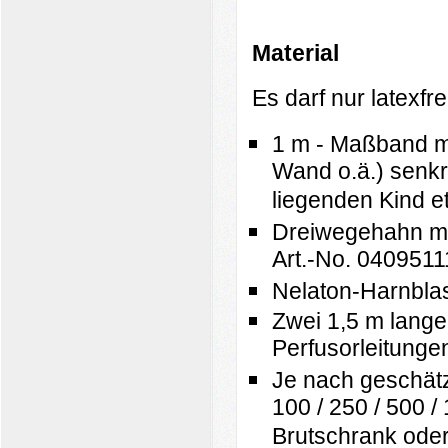
M
at
erial
Es darf nur latexf
1 m - Maßband m
Wand o.ä.) senkr
liegenden Kind e
Dreiwegehahn m
Art.-No. 0409511
Nelaton-Harnbl
Zwei 1,5 m lang
Perfusorleitunge
Je nach geschätz
100 / 250 / 500 
Brutschrank ode