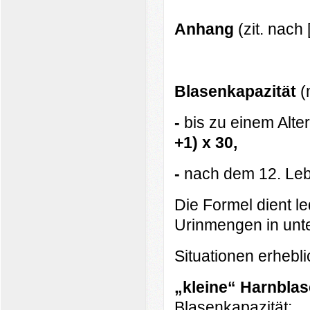
Anhang
(zit. nach 
B
lasenkapazität
(
-
bis zu einem Alte
+1) x 30,
-
nach dem 12. Le
Die Formel dient le
Urinmengen in unt
Situationen erheb
„kleine“ Harnblas
Blasenkapazität;