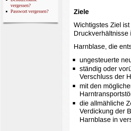
vergessen?
Z
i
ele
Passwort vergessen?
Wichtigstes Ziel is
Druckverhältnisse 
Harnblase, die ent
ungesteuerte neu
ständig oder vo
Verschluss der 
mit den mögliche
Harntransportstö
die allmähliche 
Verdickung der 
Harnblase in ver